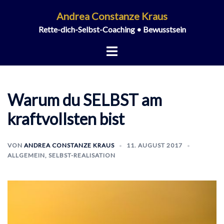
Zum
Andrea Constanze Kraus
Inhalt
Rette-dich-Selbst-Coaching • Bewusstsein
springen
Menü
umschalten
Warum du SELBST am
kraftvollsten bist
VON
ANDREA CONSTANZE KRAUS
11. AUGUST 2017
ALLGEMEIN
,
SELBST-REALISATION