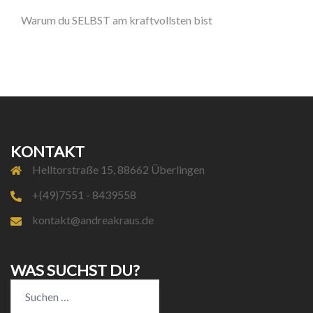
Warum du SELBST am kraftvollsten bist
KONTAKT
Helltorstraße 15, 88662 Überlingen
+(49)7551 - 8439558
kontakt@andreakraus.de
WAS SUCHST DU?
Suchen
nach: