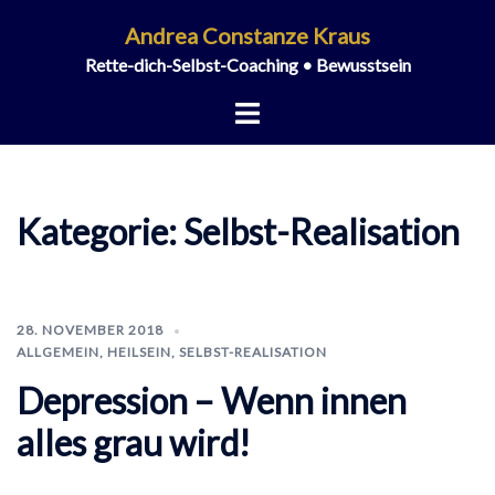
Zum
Andrea Constanze Kraus
Inhalt
Rette-dich-Selbst-Coaching • Bewusstsein
springen
Menü
umschalten
Kategorie:
Selbst-Realisation
28. NOVEMBER 2018
ALLGEMEIN
,
HEILSEIN
,
SELBST-REALISATION
Depression – Wenn innen
alles grau wird!