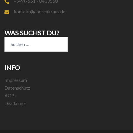
+(49)7551 - 8439558
kontakt@andreakraus.de
WAS SUCHST DU?
Suchen
nach:
INFO
Impressum
Datenschutz
AGBs
Disclaimer