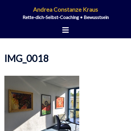
Zum
Andrea Constanze Kraus
Inhalt
Rette-dich-Selbst-Coaching • Bewusstsein
springen
Menü
umschalten
IMG_0018