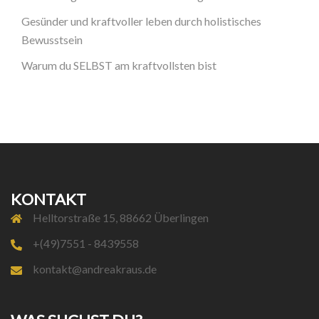
Gesünder und kraftvoller leben durch holistisches
Bewusstsein
Warum du SELBST am kraftvollsten bist
KONTAKT
Helltorstraße 15, 88662 Überlingen
+(49)7551 - 8439558
kontakt@andreakraus.de