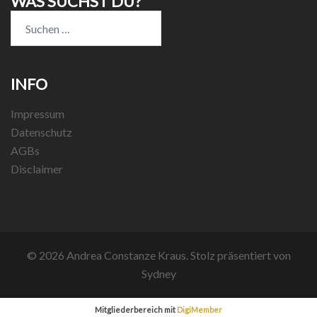
WAS SUCHST DU?
Suchen
nach:
INFO
Impressum
Datenschutz
AGBs
Disclaimer
© 2026 Andrea Constanze Kraus. Stolz präsentiert von
Sydney
Mitgliederbereich mit
DigiMember