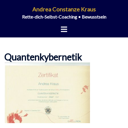
Zum
Andrea Constanze Kraus
Inhalt
Rette-dich-Selbst-Coaching • Bewusstsein
springen
Menü
umschalten
Quantenkybernetik