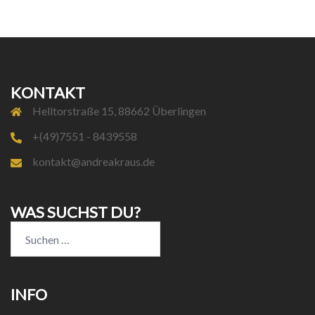
KONTAKT
Helltorstraße 15, 88662 Überlingen
+(49)7551 - 8439558
kontakt@andreakraus.de
WAS SUCHST DU?
Suchen
nach:
INFO