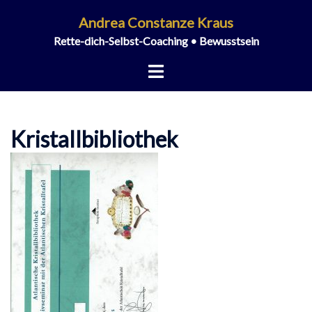
Zum
Andrea Constanze Kraus
Inhalt
Rette-dich-Selbst-Coaching • Bewusstsein
springen
Menü
umschalten
Kristallbibliothek