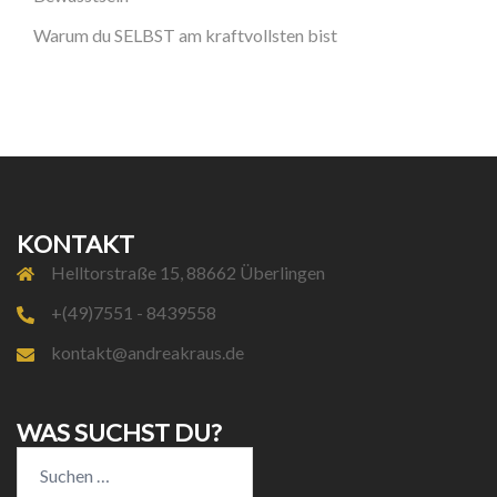
Warum du SELBST am kraftvollsten bist
KONTAKT
Helltorstraße 15, 88662 Überlingen
+(49)7551 - 8439558
kontakt@andreakraus.de
WAS SUCHST DU?
Suchen
nach: