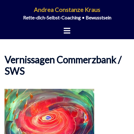
Zum
Andrea Constanze Kraus
Inhalt
Rette-dich-Selbst-Coaching • Bewusstsein
springen
Menü
umschalten
Vernissagen Commerzbank /
SWS