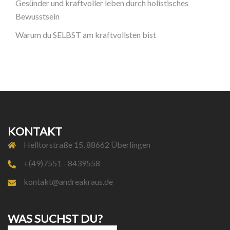
Gesünder und kraftvoller leben durch holistisches
Bewusstsein
Warum du SELBST am kraftvollsten bist
KONTAKT
Helltorstraße 15, 88662 Überlingen
+(49)7551 - 8439558
kontakt@andreakraus.de
WAS SUCHST DU?