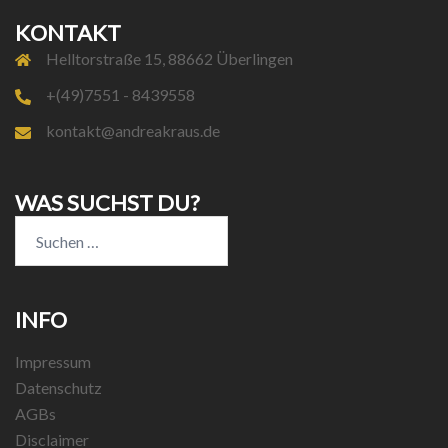
KONTAKT
Helltorstraße 15, 88662 Überlingen
+(49)7551 - 8439558
kontakt@andreakraus.de
WAS SUCHST DU?
Suchen
nach:
INFO
Impressum
Datenschutz
AGBs
Disclaimer