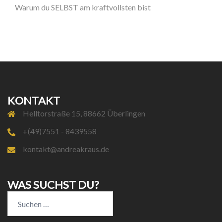
Warum du SELBST am kraftvollsten bist
KONTAKT
Helltorstraße 15, 88662 Überlingen
+(49)7551 - 8439558
kontakt@andreakraus.de
WAS SUCHST DU?
Suchen
nach: