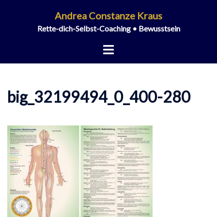
Zum
Andrea Constanze Kraus
Inhalt
Rette-dich-Selbst-Coaching • Bewusstsein
springen
Menü
umschalten
big_32199494_0_400-280