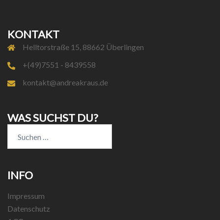
KONTAKT
Helltorstraße 15, 88662 Überlingen
+(49)7551 - 8439558
kontakt@andreakraus.de
WAS SUCHST DU?
Suchen
nach:
INFO
Impressum
Datenschutz