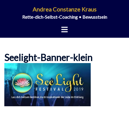
Zum
Andrea Constanze Kraus
Inhalt
Rette-dich-Selbst-Coaching • Bewusstsein
springen
Menü
umschalten
Seelight-Banner-klein