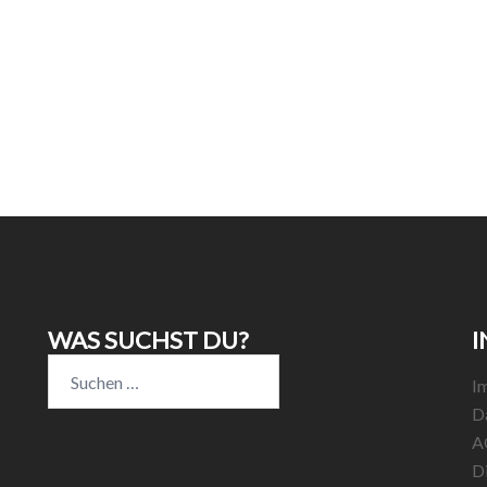
WAS SUCHST DU?
I
Suchen
I
nach:
D
A
D