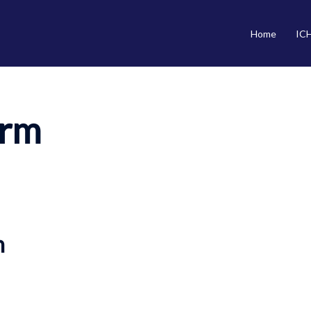
Home
IC
rm
n