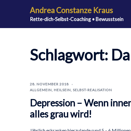
Zum
Andrea Constanze Kraus
Inhalt
Rette-dich-Selbst-Coaching • Bewusstsein
springen
Schlagwort:
Da
28. NOVEMBER 2018
ALLGEMEIN
,
HEILSEIN
,
SELBST-REALISATION
Depression – Wenn inne
alles grau wird!
Jährlich erkranken hierzulande rund 5 – 6 Millionen