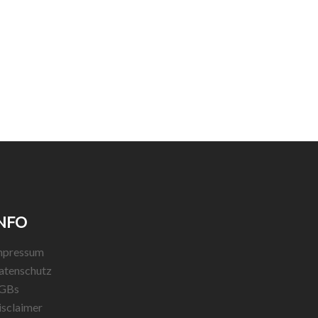
NFO
mpressum
atenschutz
GBs
isclaimer