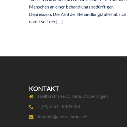
Menschen an einer behandlungsbedürftigen
Depression. Die Zahl der Behandlungsfälle hat sich
damit seit der […]
KONTAKT
Helltorstraße 15, 88662 Überlingen
+(49)7551 - 8439558
kontakt@andreakraus.de