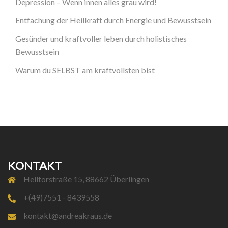
Depression – Wenn innen alles grau wird!
Entfachung der Heilkraft durch Energie und Bewusstsein
Gesünder und kraftvoller leben durch holistisches
Bewusstsein
Warum du SELBST am kraftvollsten bist
KONTAKT
Helltorstraße 15, 88662 Überlingen
+(49)7551 - 8439558
kontakt@andreakraus.de