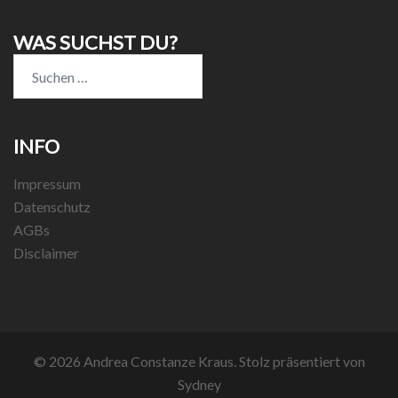
WAS SUCHST DU?
Suchen
nach:
INFO
Impressum
Datenschutz
AGBs
Disclaimer
© 2026 Andrea Constanze Kraus. Stolz präsentiert von
Sydney