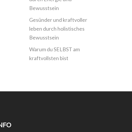
Bewusstsein
Gesünder und kraftvoller
leben durch holistisches
Bewusstsein
Warum du SELBST am
kraftvollsten bist
NFO