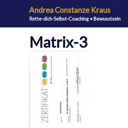
Zum
Andrea Constanze Kraus
Inhalt
Rette-dich-Selbst-Coaching • Bewusstsein
springen
Matrix-3