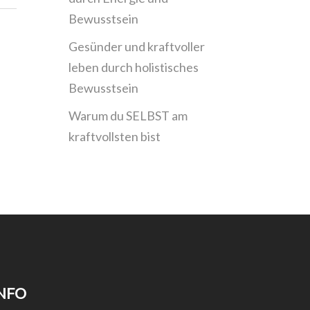
Bewusstsein
Gesünder und kraftvoller
leben durch holistisches
Bewusstsein
Warum du SELBST am
kraftvollsten bist
NFO