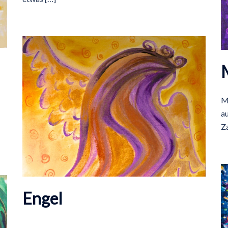
M
au
Z
Engel