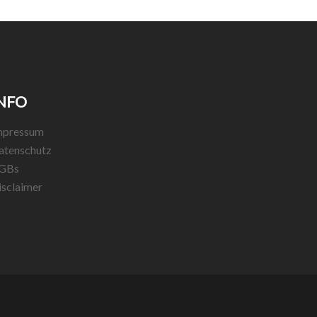
NFO
mpressum
atenschutz
GBs
isclaimer