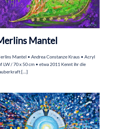
Merlins Mantel
erlins Mantel • Andrea Constanze Kraus • Acryl
f LW / 70 x 50 cm • etwa 2011 Kennt ihr die
auberkraft […]