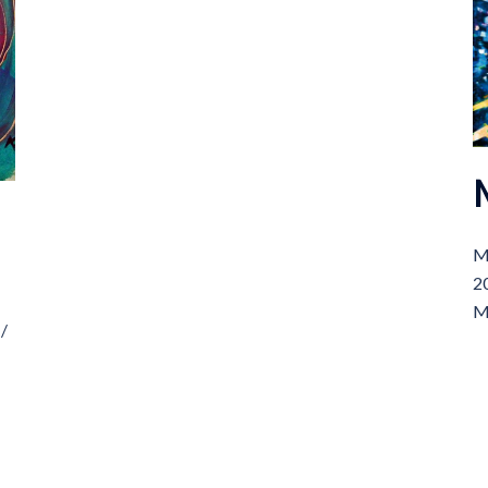
M
20
Mo
/