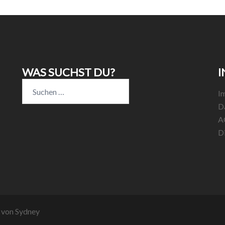
WAS SUCHST DU?
I
Suchen
I
nach:
D
A
D
t von
Sydney