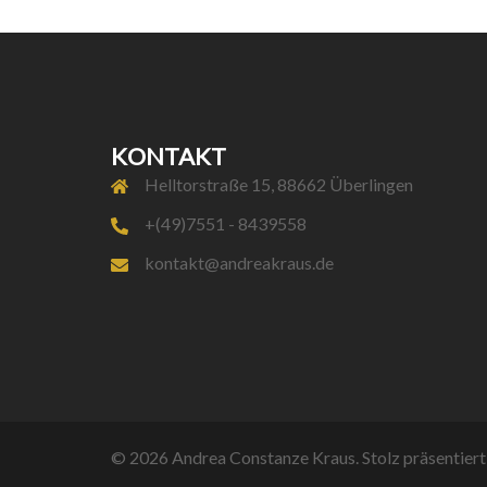
KONTAKT
Helltorstraße 15, 88662 Überlingen
+(49)7551 - 8439558
kontakt@andreakraus.de
© 2026 Andrea Constanze Kraus. Stolz präsentier