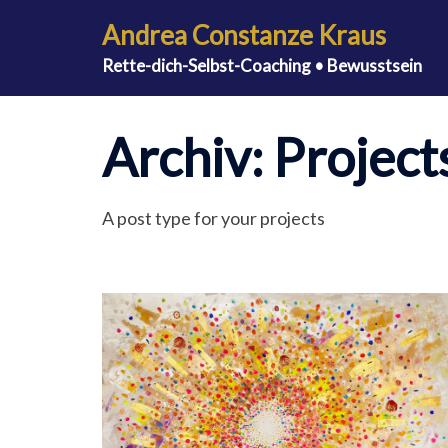
Zum
Andrea Constanze Kraus
Inhalt
Rette-dich-Selbst-Coaching • Bewusstsein
springen
Archiv:
Project
A post type for your projects