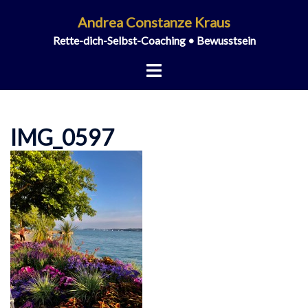
Zum
Andrea Constanze Kraus
Inhalt
Rette-dich-Selbst-Coaching • Bewusstsein
springen
Menü
umschalten
IMG_0597