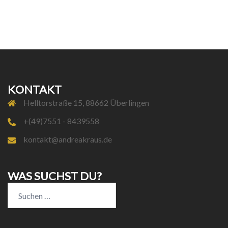
KONTAKT
Helltorstraße 15, 88662 Überlingen
+(49)7551 - 8439558
kontakt@andreakraus.de
WAS SUCHST DU?
Suchen
nach: