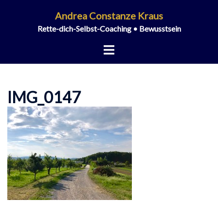
Zum
Andrea Constanze Kraus
Inhalt
Rette-dich-Selbst-Coaching • Bewusstsein
springen
Menü
umschalten
IMG_0147