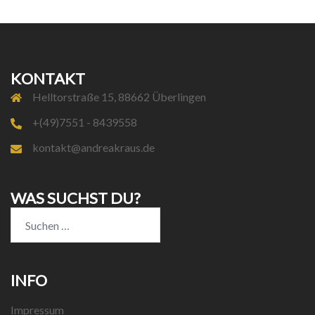
KONTAKT
Helltorstraße 15, 88662 Überlingen
+(49)7551 - 8439558
kontakt@andreakraus.de
WAS SUCHST DU?
Suchen
nach:
INFO
Impressum