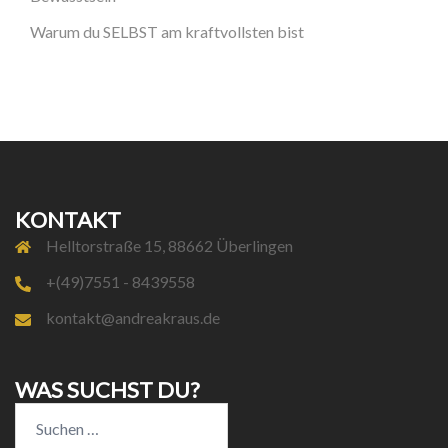
Warum du SELBST am kraftvollsten bist
KONTAKT
Helltorstraße 15, 88662 Überlingen
+(49)7551 - 8439558
kontakt@andreakraus.de
WAS SUCHST DU?
Suchen
nach: