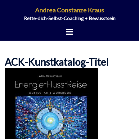
Zum
Andrea Constanze Kraus
Inhalt
Rette-dich-Selbst-Coaching • Bewusstsein
springen
Menü
umschalten
ACK-Kunstkatalog-Titel